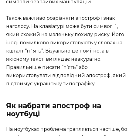
символи без зайвих маніпуляцій.
Також важливо розрізняти апостроф і знак
наголосу. На клавіатурі може бути символ `,
який схожий на маленьку похилу риску. Його
іноді помилково використовують у словах на
кшталт “п`ять”. Візуально це помітно, а в
якісному тексті виглядає неакуратно.
Правильніше писати “п’ять” або
використовувати відповідний апостроф, який
підтримує українську типографіку.
Як набрати апостроф на
ноутбуці
На ноутбуках проблема трапляється частіше, бо