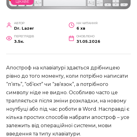
ЦІКАВЕ
АВТОР
НА ЧИТАННЯ
Dr. Lazer
6 хв
ПЕРЕГЛЯДІВ
ОНОВЛЕНО
3.5к.
31.05.2026
Апостроф на клавіатурі здається дрібницею
рівно до того моменту, коли потрібно написати
“п’ять”, “об’єкт” чи “зв’язок”, а потрібного
символу ніде не видно. Особливо часто це
трапляється після зміни розкладки, на новому
ноутбуці або під час роботи в Word. Насправді є
кілька простих способів набрати апостроф – усе
залежить від операційної системи, мови
введення та типу клавіатури.