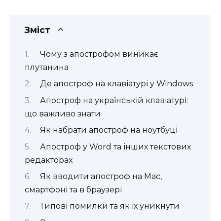
Зміст
Чому з апострофом виникає
плутанина
Де апостроф на клавіатурі у Windows
Апостроф на українській клавіатурі:
що важливо знати
Як набрати апостроф на ноутбуці
Апостроф у Word та інших текстових
редакторах
Як вводити апостроф на Mac,
смартфоні та в браузері
Типові помилки та як їх уникнути