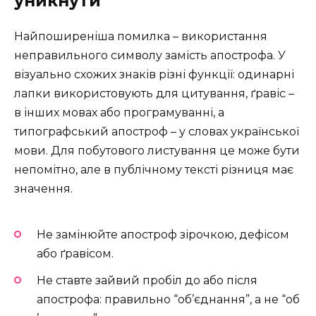
уникнути
Найпоширеніша помилка – використання
неправильного символу замість апострофа. У
візуально схожих знаків різні функції: одинарні
лапки використовують для цитування, ґравіс –
в інших мовах або програмуванні, а
типографський апостроф – у словах української
мови. Для побутового листування це може бути
непомітно, але в публічному тексті різниця має
значення.
Не замінюйте апостроф зірочкою, дефісом
або ґравісом.
Не ставте зайвий пробіл до або після
апострофа: правильно “об’єднання”, а не “об