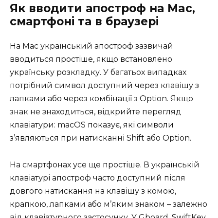
Як вводити апостроф на Mac,
смартфоні та в браузері
На Mac український апостроф зазвичай
вводиться простіше, якщо встановлено
українську розкладку. У багатьох випадках
потрібний символ доступний через клавішу з
лапками або через комбінації з Option. Якщо
знак не знаходиться, відкрийте перегляд
клавіатури: macOS показує, які символи
з’являються при натисканні Shift або Option.
На смартфонах усе ще простіше. В українській
клавіатурі апостроф часто доступний після
довгого натискання на клавішу з комою,
крапкою, лапками або м’яким знаком – залежно
від клавіатурного застосунку. У Gboard, SwiftKey