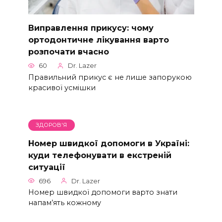
Виправлення прикусу: чому
ортодонтичне лікування варто
розпочати вчасно
60
Dr. Lazer
Правильний прикус є не лише запорукою
красивої усмішки
ЗДОРОВ'Я
Номер швидкої допомоги в Україні:
куди телефонувати в екстреній
ситуації
696
Dr. Lazer
Номер швидкої допомоги варто знати
напам’ять кожному