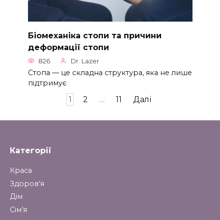
Біомеханіка стопи та причини
деформації стопи
826
Dr. Lazer
Стопа — це складна структура, яка не лише
підтримує
Пагінація
1
2
…
11
Далі
записів
Категорії
Краса
Здоров’я
Дім
Сім’я