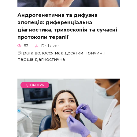
Андрогенетична та дифузна
алопеція: диференціальна
діагностика, трихоскопія та сучасні
протоколи терапії
53
Dr. Lazer
Втрата волосся має десятки причин, і
перша діагностична
ЗДОРОВ'Я