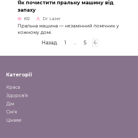
Як почистити пральну машину від
запаху
612
Dr. Lazer
Пральна машина — незамінний помічник у
кожному домі.
Пагінація
Назад
1
…
5
6
записів
Категорії
Краса
Здоров’я
Дім
Сім’я
Цікаве