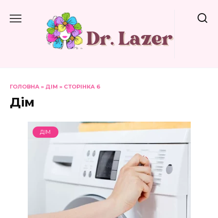
Перейти
до
вмісту
ГОЛОВНА
»
ДІМ
»
СТОРІНКА 6
Дім
ДІМ