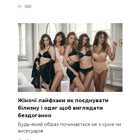
565
Жіночі лайфхаки як поєднувати
білизну і одяг щоб виглядати
бездоганно
Будь-який образ починається не з сукні чи
аксесуарів