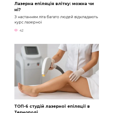
Лазерна епіляція влітку: можна чи
ні?
З настанням літа багато людей відкладають
курс лазерної
42
ТОП-6 студій лазерної епіляції в
Тернополі