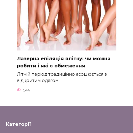
Лазерна епіляція влітку: чи можна
робити і які є обмеження
Літній період традиційно асоціюється з
відкритим одягом
544
Категорії