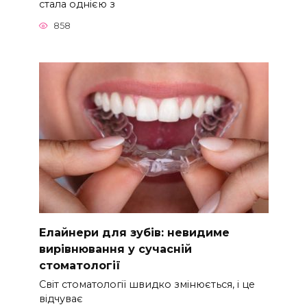
стала однією з
858
Елайнери для зубів: невидиме
вирівнювання у сучасній
стоматології
Світ стоматології швидко змінюється, і це
відчуває