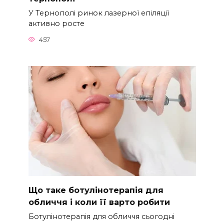
У Тернополі ринок лазерної епіляції
активно росте
457
Що таке ботулінотерапія для
обличчя і коли її варто робити
Ботулінотерапія для обличчя сьогодні