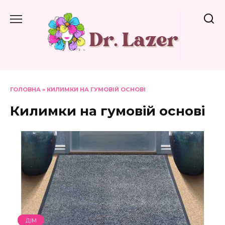
Перейти
до
вмісту
ГОЛОВНА
»
КИЛИМКИ НА ГУМОВІЙ ОСНОВІ
Килимки на гумовій основі
ДІМ