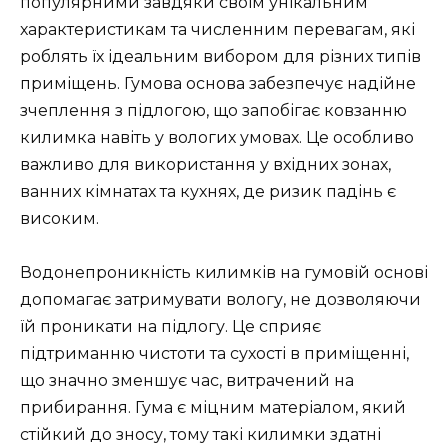
популярними завдяки своїм унікальним
характеристикам та численним перевагам, які
роблять їх ідеальним вибором для різних типів
приміщень. Гумова основа забезпечує надійне
зчеплення з підлогою, що запобігає ковзанню
килимка навіть у вологих умовах. Це особливо
важливо для використання у вхідних зонах,
ванних кімнатах та кухнях, де ризик падінь є
високим.
Водонепроникність килимків на гумовій основі
допомагає затримувати вологу, не дозволяючи
їй проникати на підлогу. Це сприяє
підтриманню чистоти та сухості в приміщенні,
що значно зменшує час, витрачений на
прибирання. Гума є міцним матеріалом, який
стійкий до зносу, тому такі килимки здатні