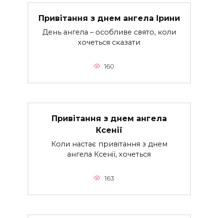
Привітання з днем ангела Ірини
День ангела – особливе свято, коли
хочеться сказати
160
Привітання з днем ангела
Ксенії
Коли настає привітання з днем
ангела Ксенії, хочеться
163