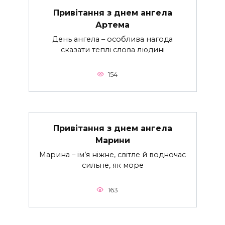
Привітання з днем ангела
Артема
День ангела – особлива нагода
сказати теплі слова людині
154
Привітання з днем ангела
Марини
Марина – ім’я ніжне, світле й водночас
сильне, як море
163