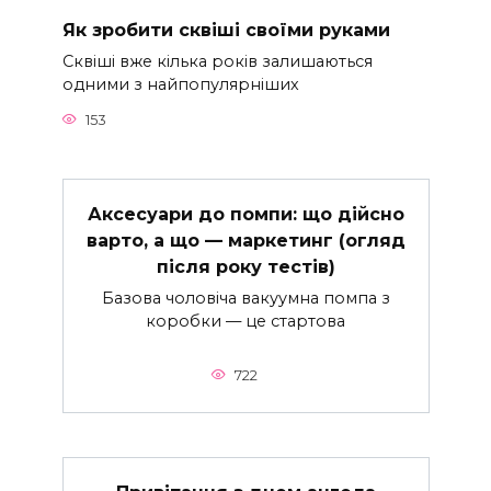
Як зробити сквіші своїми руками
Сквіші вже кілька років залишаються
одними з найпопулярніших
153
Аксесуари до помпи: що дійсно
варто, а що — маркетинг (огляд
після року тестів)
Базова чоловіча вакуумна помпа з
коробки — це стартова
722