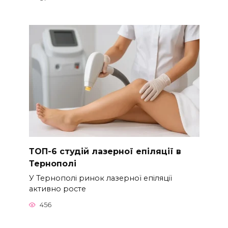
ТОП-6 студій лазерної епіляції в
Тернополі
У Тернополі ринок лазерної епіляції
активно росте
456