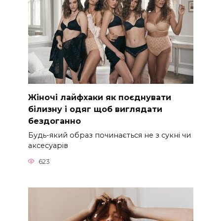
Жіночі лайфхаки як поєднувати
білизну і одяг щоб виглядати
бездоганно
Будь-який образ починається не з сукні чи
аксесуарів
623