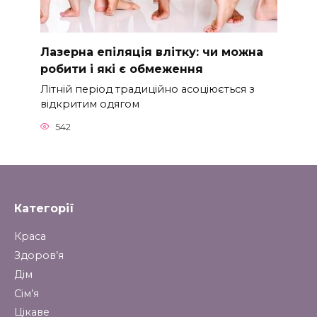
Лазерна епіляція влітку: чи можна
робити і які є обмеження
Літній період традиційно асоціюється з
відкритим одягом
542
Категорії
Краса
Здоров’я
Дім
Сім’я
Цікаве