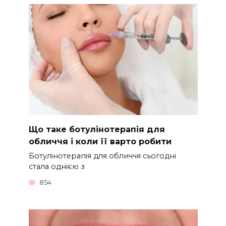
Що таке ботулінотерапія для
обличчя і коли її варто робити
Ботулінотерапія для обличчя сьогодні
стала однією з
854