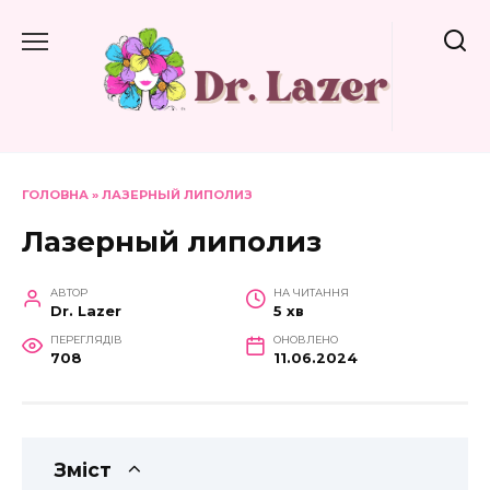
Перейти
до
вмісту
ГОЛОВНА
»
ЛАЗЕРНЫЙ ЛИПОЛИЗ
Лазерный липолиз
АВТОР
НА ЧИТАННЯ
Dr. Lazer
5 хв
ПЕРЕГЛЯДІВ
ОНОВЛЕНО
708
11.06.2024
Зміст