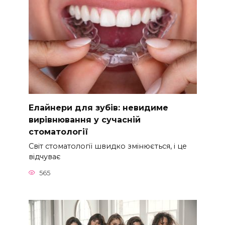
Елайнери для зубів: невидиме
вирівнювання у сучасній
стоматології
Світ стоматології швидко змінюється, і це
відчуває
565