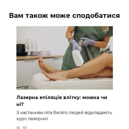
Вам також може сподобатися
Лазерна епіляція влітку: можна чи
ні?
З настанням літа багато людей відкладають
курс лазерної
37