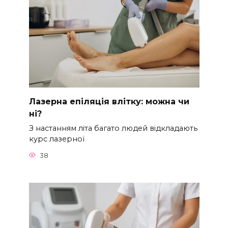
Лазерна епіляція влітку: можна чи
ні?
З настанням літа багато людей відкладають
курс лазерної
38