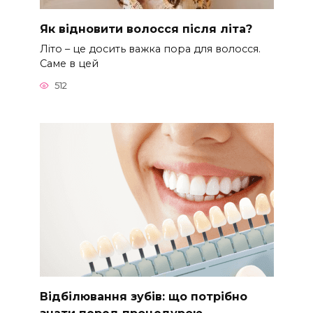
Як відновити волосся після літа?
Літо – це досить важка пора для волосся.
Саме в цей
512
Відбілювання зубів: що потрібно
знати перед процедурою