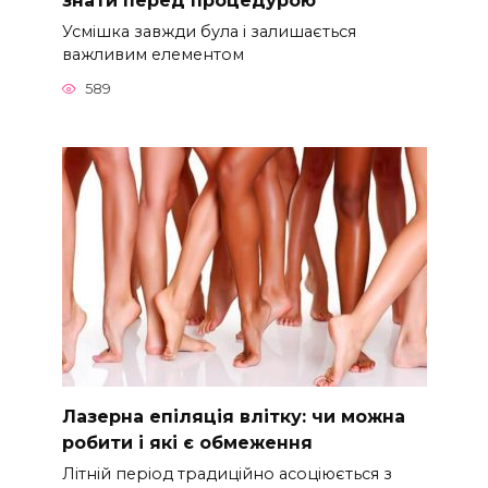
Усмішка завжди була і залишається
важливим елементом
589
Лазерна епіляція влітку: чи можна
робити і які є обмеження
Літній період традиційно асоціюється з