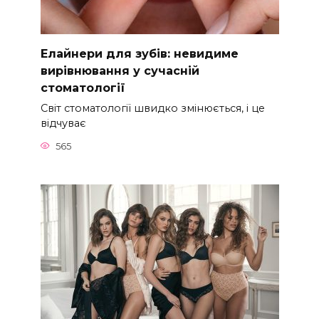
Елайнери для зубів: невидиме
вирівнювання у сучасній
стоматології
Світ стоматології швидко змінюється, і це
відчуває
565