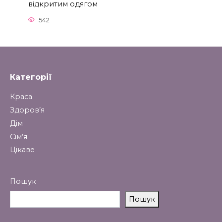
відкритим одягом
542
Категорії
Краса
Здоров’я
Дім
Сім’я
Цікаве
Пошук
Пошук