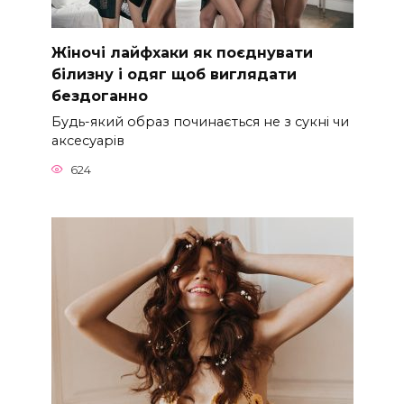
Жіночі лайфхаки як поєднувати
білизну і одяг щоб виглядати
бездоганно
Будь-який образ починається не з сукні чи
аксесуарів
624