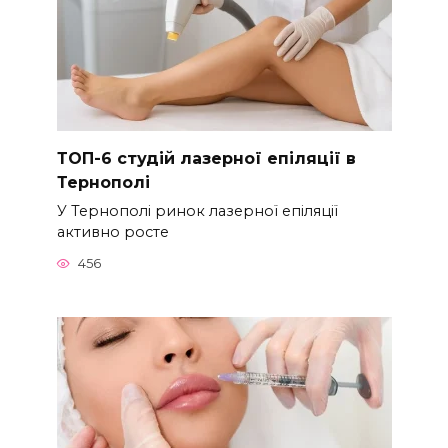
ТОП-6 студій лазерної епіляції в
Тернополі
У Тернополі ринок лазерної епіляції
активно росте
456