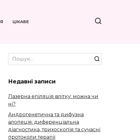
’Я
ЦІКАВЕ
Search
for:
Недавні записи
Лазерна епіляція влітку: можна чи
ні?
Андрогенетична та дифузна
алопеція: диференціальна
діагностика, трихоскопія та сучасні
протоколи терапії