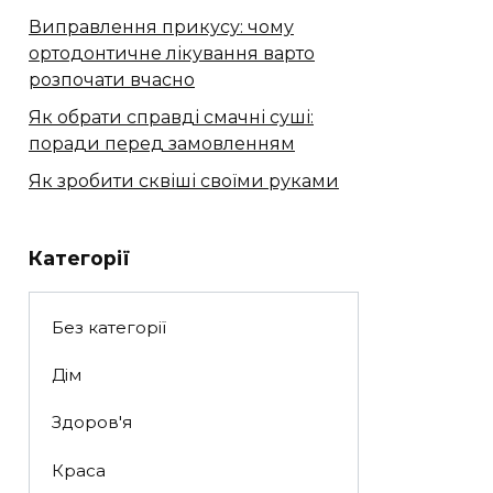
Виправлення прикусу: чому
ортодонтичне лікування варто
розпочати вчасно
Як обрати справді смачні суші:
поради перед замовленням
Як зробити сквіші своїми руками
Категорії
Без категорії
Дім
Здоров'я
Краса