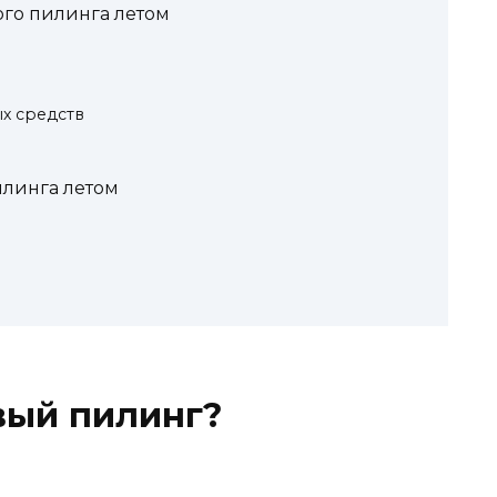
ого пилинга летом
х средств
линга летом
вый пилинг?