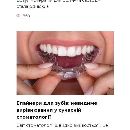
Ботулінотерапія для обличчя сьогодні
стала однією з
858
Елайнери для зубів: невидиме
вирівнювання у сучасній
стоматології
Світ стоматології швидко змінюється, і це