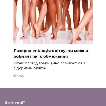
Лазерна епіляція влітку: чи можна
робити і які є обмеження
Літній період традиційно асоціюється з
відкритим одягом
544
Категорії