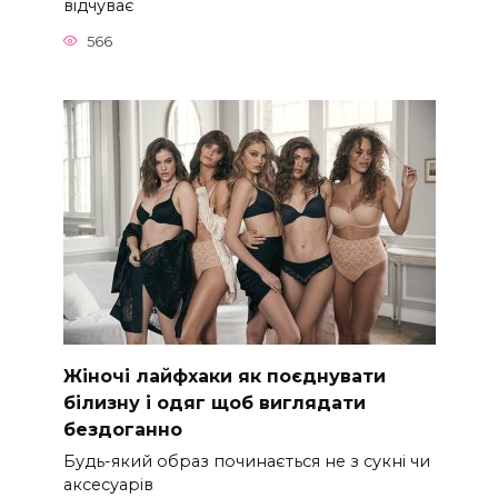
відчуває
566
Жіночі лайфхаки як поєднувати
білизну і одяг щоб виглядати
бездоганно
Будь-який образ починається не з сукні чи
аксесуарів