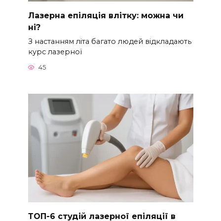
Лазерна епіляція влітку: можна чи
ні?
З настанням літа багато людей відкладають
курс лазерної
45
ТОП-6 студій лазерної епіляції в