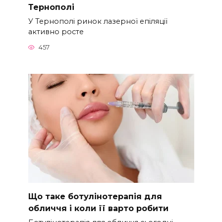
Тернополі
У Тернополі ринок лазерної епіляції
активно росте
457
Що таке ботулінотерапія для
обличчя і коли її варто робити