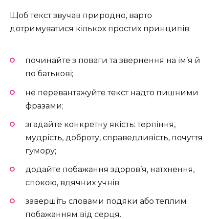
Щоб текст звучав природно, варто
дотримуватися кількох простих принципів:
починайте з поваги та звернення на ім’я й
по батькові;
не перевантажуйте текст надто пишними
фразами;
згадайте конкретну якість: терпіння,
мудрість, доброту, справедливість, почуття
гумору;
додайте побажання здоров’я, натхнення,
спокою, вдячних учнів;
завершіть словами подяки або теплим
побажанням від серця.