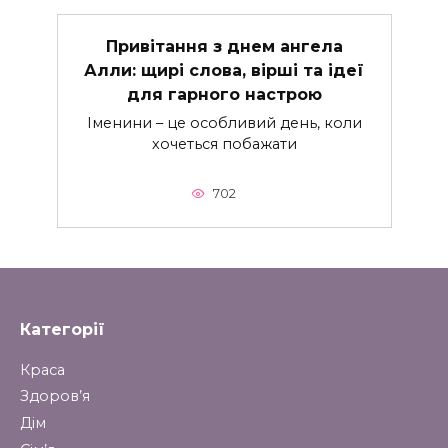
Привітання з днем ангела
Алли: щирі слова, вірші та ідеї
для гарного настрою
Іменини – це особливий день, коли
хочеться побажати
702
Категорії
Краса
Здоров’я
Дім