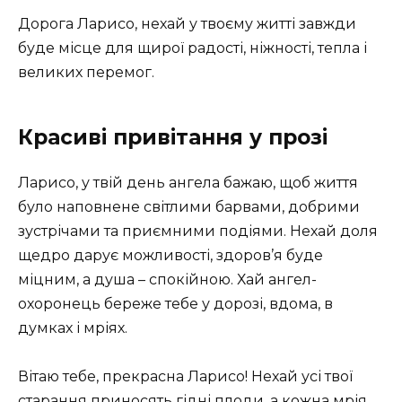
Дорога Ларисо, нехай у твоєму житті завжди
буде місце для щирої радості, ніжності, тепла і
великих перемог.
Красиві привітання у прозі
Ларисо, у твій день ангела бажаю, щоб життя
було наповнене світлими барвами, добрими
зустрічами та приємними подіями. Нехай доля
щедро дарує можливості, здоров’я буде
міцним, а душа – спокійною. Хай ангел-
охоронець береже тебе у дорозі, вдома, в
думках і мріях.
Вітаю тебе, прекрасна Ларисо! Нехай усі твої
старання приносять гідні плоди, а кожна мрія