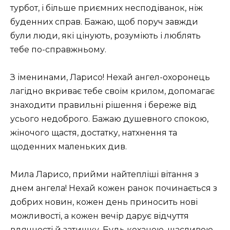
турбот, і більше приємних несподіванок, ніж
буденних справ. Бажаю, щоб поруч завжди
були люди, які цінують, розуміють і люблять
тебе по-справжньому.
З іменинами, Ларисо! Нехай ангел-охоронець
лагідно вкриває тебе своїм крилом, допомагає
знаходити правильні рішення і береже від
усього недоброго. Бажаю душевного спокою,
жіночого щастя, достатку, натхнення та
щоденних маленьких див.
Мила Ларисо, прийми найтепліші вітання з
днем ангела! Нехай кожен ранок починається з
добрих новин, кожен день приносить нові
можливості, а кожен вечір дарує відчуття
вдячності й затишку. Будь коханою, щасливою,