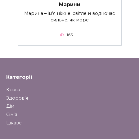
Марини
Марина – ім’я ніжне, світле й водночас
сильне, як море
163
Категорії
Краса
Здоров’я
Дім
Сім’я
Цікаве