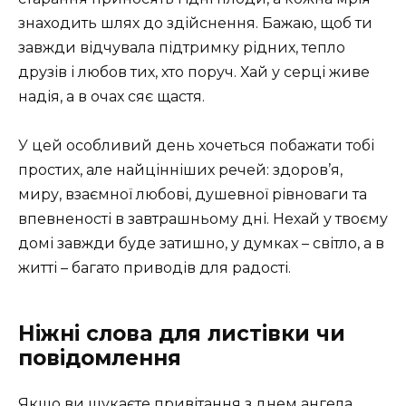
знаходить шлях до здійснення. Бажаю, щоб ти
завжди відчувала підтримку рідних, тепло
друзів і любов тих, хто поруч. Хай у серці живе
надія, а в очах сяє щастя.
У цей особливий день хочеться побажати тобі
простих, але найцінніших речей: здоров’я,
миру, взаємної любові, душевної рівноваги та
впевненості в завтрашньому дні. Нехай у твоєму
домі завжди буде затишно, у думках – світло, а в
житті – багато приводів для радості.
Ніжні слова для листівки чи
повідомлення
Якщо ви шукаєте привітання з днем ангела