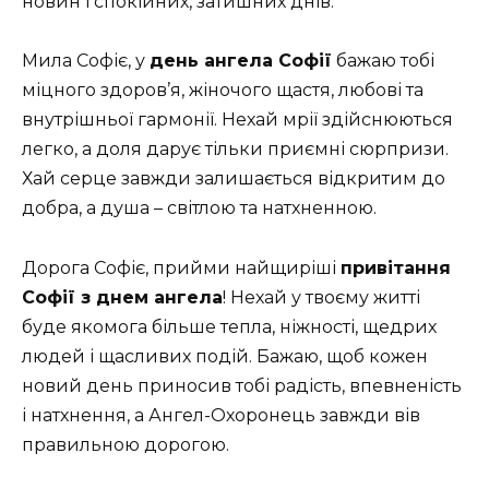
новин і спокійних, затишних днів.
Мила Софіє, у
день ангела Софії
бажаю тобі
міцного здоров’я, жіночого щастя, любові та
внутрішньої гармонії. Нехай мрії здійснюються
легко, а доля дарує тільки приємні сюрпризи.
Хай серце завжди залишається відкритим до
добра, а душа – світлою та натхненною.
Дорога Софіє, прийми найщиріші
привітання
Софії з днем ангела
! Нехай у твоєму житті
буде якомога більше тепла, ніжності, щедрих
людей і щасливих подій. Бажаю, щоб кожен
новий день приносив тобі радість, впевненість
і натхнення, а Ангел-Охоронець завжди вів
правильною дорогою.