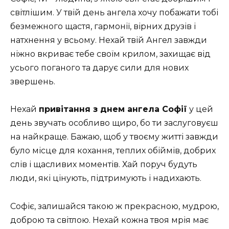
світлішим. У твій день ангела хочу побажати тобі
безмежного щастя, гармонії, вірних друзів і
натхнення у всьому. Нехай твій Ангел завжди
ніжно вкриває тебе своїм крилом, захищає від
усього поганого та дарує сили для нових
звершень.
Нехай
привітання з днем ангела Софії
у цей
день звучать особливо щиро, бо ти заслуговуєш
на найкраще. Бажаю, щоб у твоєму житті завжди
було місце для кохання, теплих обіймів, добрих
слів і щасливих моментів. Хай поруч будуть
люди, які цінують, підтримують і надихають.
Софіє, залишайся такою ж прекрасною, мудрою,
доброю та світлою. Нехай кожна твоя мрія має