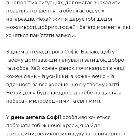
в непростих ситуаціях, допомагає знаходити
правильні рішення та оберігає від усіх
негараздів. Нехай життя дарує тобі щедрі
можливості, добрих людей і багато моментів, які
хочеться пам’ятати завжди.
З днем ангела, дорога Софіє! Бажаю, щоб у
твоєму домі завжди панували затишок, добро
та любов. Хай кожен ранок починається з надії,
кожен день – із усмішки, а кожен вечір – із
вдячності за все хороше, що є у твоєму житті.
Нехай доля буде щедрою до тебе на щастя, а
небеса – милосердними та світлими.
У
день ангела Софії
особливо хочеться
побажати тобі жіночої краси, яка йде
зсередини, великої сили духу та невичерпної