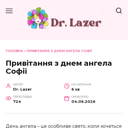
Перейти
до
вмісту
ГОЛОВНА
»
ПРИВІТАННЯ З ДНЕМ АНГЕЛА СОФІЇ
Привітання з днем ангела
Софії
АВТОР
НА ЧИТАННЯ
Dr. Lazer
6 хв
ПЕРЕГЛЯДІВ
ОНОВЛЕНО
724
04.06.2026
День ангела – це особливе свято, коли хочеться