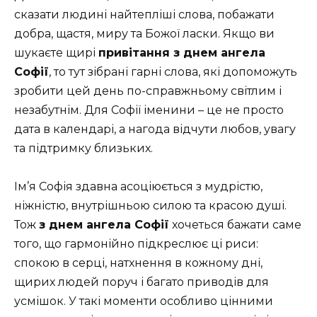
сказати людині найтепліші слова, побажати
добра, щастя, миру та Божої ласки. Якщо ви
шукаєте щирі
привітання з днем ангела
Софії
, то тут зібрані гарні слова, які допоможуть
зробити цей день по-справжньому світлим і
незабутнім. Для Софії іменини – це не просто
дата в календарі, а нагода відчути любов, увагу
та підтримку близьких.
Ім’я Софія здавна асоціюється з мудрістю,
ніжністю, внутрішньою силою та красою душі.
Тож
з днем ангела Софії
хочеться бажати саме
того, що гармонійно підкреслює ці риси:
спокою в серці, натхнення в кожному дні,
щирих людей поруч і багато приводів для
усмішок. У такі моменти особливо цінними