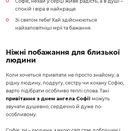
Софіє, нехай у серці живе радість, а в душі –
спокій і віра в найкраще.
Зі святом тебе! Хай здійснюються
найзаповітніші мрії та бажання.
Ніжні побажання для близької
людини
Коли хочеться привітати не просто знайому, а
рідну людину, подругу, сестру чи кохану Софію,
варто підібрати особливо теплі слова. Такі
привітання з днем ангела Софії
можуть
звучати душевно, сердечно й дуже по-
особливому.
Софіє, ти – людина, з якою світ стає добрішим і