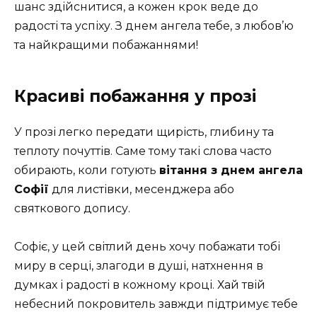
шанс здійснитися, а кожен крок веде до
радості та успіху. З днем ангела тебе, з любов’ю
та найкращими побажаннями!
Красиві побажання у прозі
У прозі легко передати щирість, глибину та
теплоту почуттів. Саме тому такі слова часто
обирають, коли готують
вітання з днем ангела
Софії
для листівки, месенджера або
святкового допису.
Софіє, у цей світлий день хочу побажати тобі
миру в серці, злагоди в душі, натхнення в
думках і радості в кожному кроці. Хай твій
небесний покровитель завжди підтримує тебе