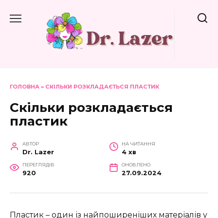
Перейти
до
вмісту
ГОЛОВНА
»
СКІЛЬКИ РОЗКЛАДАЄТЬСЯ ПЛАСТИК
Скільки розкладається
пластик
АВТОР
НА ЧИТАННЯ
Dr. Lazer
4 хв
ПЕРЕГЛЯДІВ
ОНОВЛЕНО
920
27.09.2024
Пластик – один із найпоширеніших матеріалів у