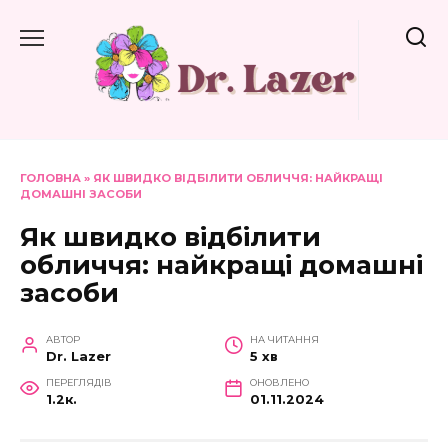
Перейти
до
вмісту
ГОЛОВНА
»
ЯК ШВИДКО ВІДБІЛИТИ ОБЛИЧЧЯ: НАЙКРАЩІ
ДОМАШНІ ЗАСОБИ
Як швидко відбілити
обличчя: найкращі домашні
засоби
АВТОР
НА ЧИТАННЯ
Dr. Lazer
5 хв
ПЕРЕГЛЯДІВ
ОНОВЛЕНО
1.2к.
01.11.2024