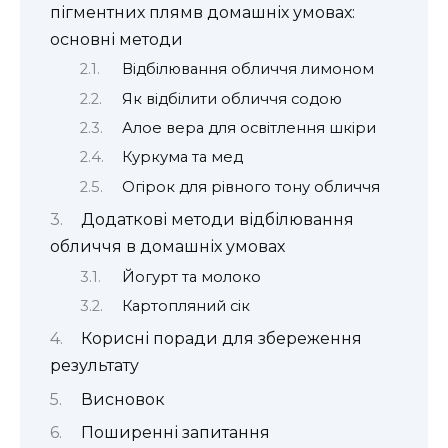
пігментних плямв домашніх умовах:
основні методи
Відбілювання обличчя лимоном
Як відбілити обличчя содою
Алое вера для освітлення шкіри
Куркума та мед
Огірок для рівного тону обличчя
Додаткові методи відбілювання
обличчя в домашніх умовах
Йогурт та молоко
Картопляний сік
Корисні поради для збереження
результату
Висновок
Поширенні запитання