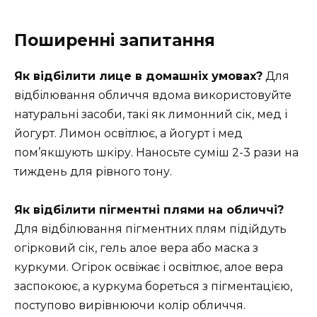
Поширенні запитання
Як відбілити лице в домашніх умовах?
Для
відбілювання обличчя вдома використовуйте
натуральні засоби, такі як лимонний сік, мед і
йогурт. Лимон освітлює, а йогурт і мед
пом’якшують шкіру. Наносьте суміш 2-3 рази на
тиждень для рівного тону.
Як відбілити пігментні плями на обличчі?
Для відбілювання пігментних плям підійдуть
огірковий сік, гель алое вера або маска з
куркуми. Огірок освіжає і освітлює, алое вера
заспокоює, а куркума бореться з пігментацією,
поступово вирівнюючи колір обличчя.