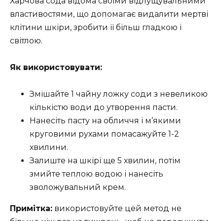
Харчова сода відома своїми відлущувальними
властивостями, що допомагає видалити мертві
клітини шкіри, зробити її більш гладкою і
світлою.
Як використовувати:
Змішайте 1 чайну ложку соди з невеликою
кількістю води до утворення пасти.
Нанесіть пасту на обличчя і м’якими
круговими рухами помасажуйте 1-2
хвилини.
Залиште на шкірі ще 5 хвилин, потім
змийте теплою водою і нанесіть
зволожувальний крем.
Примітка:
використовуйте цей метод не