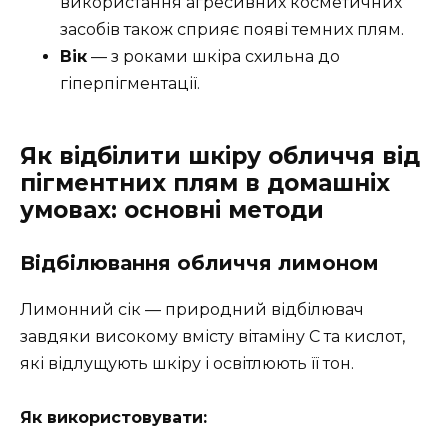
використання агресивних косметичних
засобів також сприяє появі темних плям.
Вік
— з роками шкіра схильна до
гіперпігментації.
Як відбілити шкіру обличчя від
пігментних плям
в домашніх
умовах: основні методи
Відбілювання обличчя лимоном
Лимонний сік — природний відбілювач
завдяки високому вмісту вітаміну С та кислот,
які відлущують шкіру і освітлюють її тон.
Як використовувати: