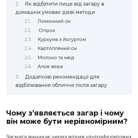
Як відбілити лице від загару в
домашніх умовах: дієві методи
Лимонний сік
Огірок
Куркума з йогуртом
Картопляний сік
Молоко та мед
Алое вера
Додаткові рекомендації для
відбілювання обличчя після загару
Чому з’являється загар і чому
він може бути нерівномірним?
Засмага виникає через вплив ультрафіолетових