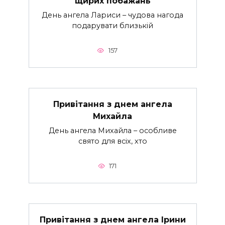
щирих побажань
День ангела Лариси – чудова нагода
подарувати близькій
157
Привітання з днем ангела
Михайла
День ангела Михайла – особливе
свято для всіх, хто
171
Привітання з днем ангела Ірини