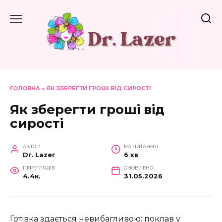
Перейти
до
вмісту
ГОЛОВНА
»
ЯК ЗБЕРЕГТИ ГРОШІ ВІД СИРОСТІ
Як зберегти гроші від
сирості
АВТОР
НА ЧИТАННЯ
Dr. Lazer
6 хв
ПЕРЕГЛЯДІВ
ОНОВЛЕНО
4.4к.
31.05.2026
Готівка здається невибагливою: поклав у