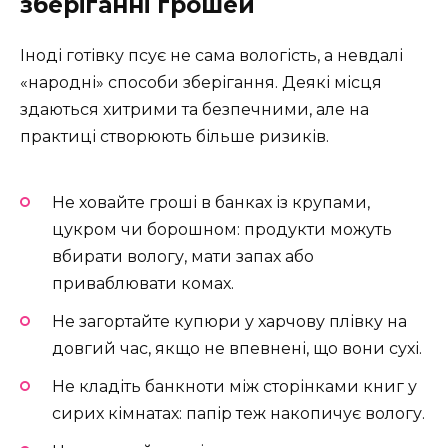
зберіганні грошей
Іноді готівку псує не сама вологість, а невдалі
«народні» способи зберігання. Деякі місця
здаються хитрими та безпечними, але на
практиці створюють більше ризиків.
Не ховайте гроші в банках із крупами,
цукром чи борошном: продукти можуть
вбирати вологу, мати запах або
приваблювати комах.
Не загортайте купюри у харчову плівку на
довгий час, якщо не впевнені, що вони сухі.
Не кладіть банкноти між сторінками книг у
сирих кімнатах: папір теж накопичує вологу.