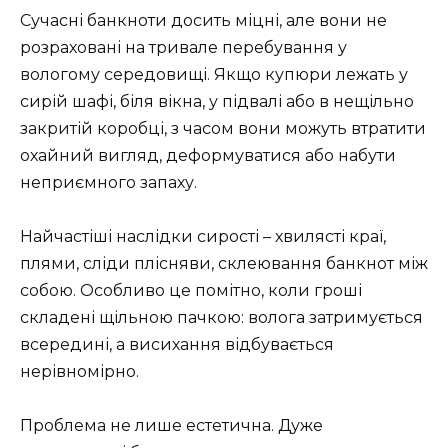
Сучасні банкноти досить міцні, але вони не
розраховані на тривале перебування у
вологому середовищі. Якщо купюри лежать у
сирій шафі, біля вікна, у підвалі або в нещільно
закритій коробці, з часом вони можуть втратити
охайний вигляд, деформуватися або набути
неприємного запаху.
Найчастіші наслідки сирості – хвилясті краї,
плями, сліди плісняви, склеювання банкнот між
собою. Особливо це помітно, коли гроші
складені щільною пачкою: волога затримується
всередині, а висихання відбувається
нерівномірно.
Проблема не лише естетична. Дуже