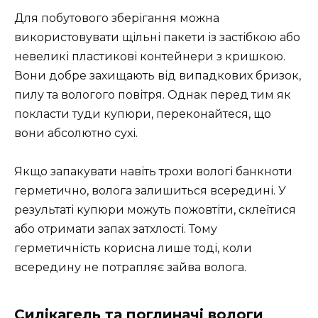
Для побутового зберігання можна
використовувати щільні пакети із застібкою або
невеликі пластикові контейнери з кришкою.
Вони добре захищають від випадкових бризок,
пилу та вологого повітря. Однак перед тим як
покласти туди купюри, переконайтеся, що
вони абсолютно сухі.
Якщо запакувати навіть трохи вологі банкноти
герметично, волога залишиться всередині. У
результаті купюри можуть пожовтіти, склеїтися
або отримати запах затхлості. Тому
герметичність корисна лише тоді, коли
всередину не потрапляє зайва волога.
Силікагель та поглиначі вологи