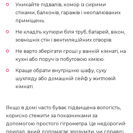
Уникайте підвалів, комор із сирими
стінами, балконів, гаражів і неопалюваних
приміщень.
Не кладіть купюри біля труб, батарей, вікон,
зовнішніх стін і вентиляційних отворів.
Не варто зберігати гроші у ванній кімнаті, на
кухні або поруч із побутовою хімією.
Краще обрати внутрішню шафу, суху
шухляду або домашній сейф у житловій
кімнаті.
Якщо в домі часто буває підвищена вологість,
корисно стежити за показниками за
допомогою простого гігрометра. Це недорогий
прилад, який допомагає зрозуміти, чи справді