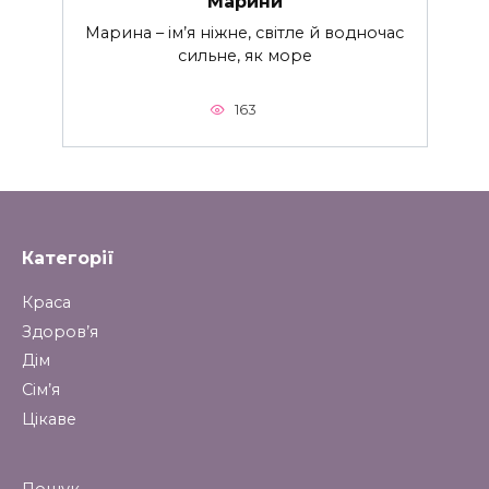
Марини
Марина – ім’я ніжне, світле й водночас
сильне, як море
163
Категорії
Краса
Здоров’я
Дім
Сім’я
Цікаве
Пошук