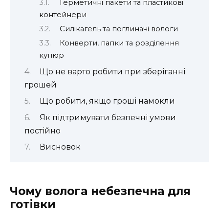
Герметичні пакети та пластикові
контейнери
Силікагель та поглиначі вологи
Конверти, папки та розділення
купюр
Що не варто робити при зберіганні
грошей
Що робити, якщо гроші намокли
Як підтримувати безпечні умови
постійно
Висновок
Чому волога небезпечна для
готівки