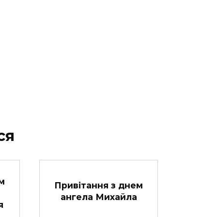
ся
м
Привітання з днем
ангела Михайла
я
ь