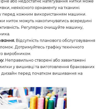
рне або недостатнє натягування нитки може
вки, неякісного орнаменту на тканині.
гу перед кожним використанням машини.
ишки ниток можуть накопичуватись всередині
уктивність. Регулярно очищуйте машину,
ника.
ування.
Відсутність планового обслуговування
ломок. Дотримуйтесь графіку технічного
го виробником.
у.
Неправильно створені або завантажені
илки у вишивці та виготовлення бракованих
те дизайн перед початком вишивання на