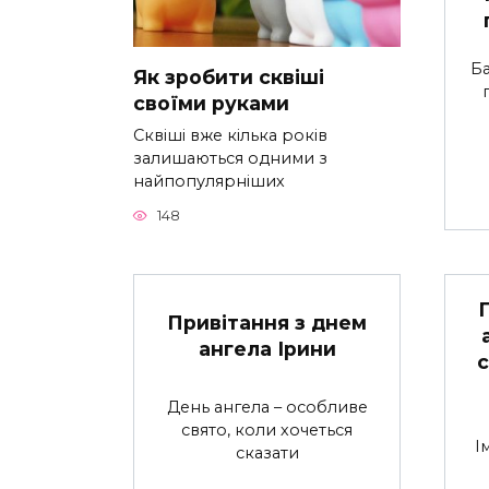
Ба
Як зробити сквіші
своїми руками
Сквіші вже кілька років
залишаються одними з
найпопулярніших
148
Привітання з днем
ангела Ірини
с
День ангела – особливе
свято, коли хочеться
І
сказати