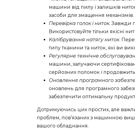
машини від пилу і залишків нит
засоби для змащення механізмів.
Перевірка голок і ниток.
Завжди п
Використовуйте тільки якісні нит
Калібрування натягу ниток
. Пере
типу тканини та ниток, які ви вик
Регулярне технічне обслуговува
машини, залучаючи сертифікован
серйозних поломок і продовжить
Оновлення програмного забезп
оновлень для програмного забез
забезпечити оптимальну продуктив
Дотримуючись цих простих, але важли
проблем, пов’язаних з машинною виш
вашого обладнання.