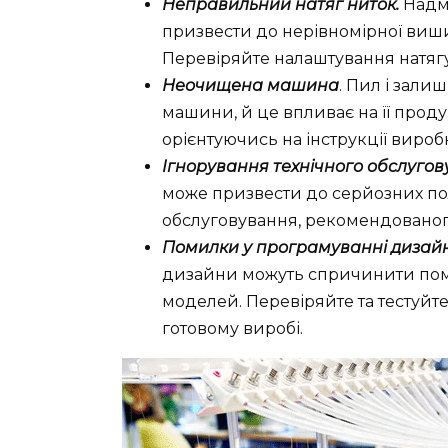
Неправильний натяг ниток.
Надмі
призвести до нерівномірної виши
Перевіряйте налаштування натя
Неочищена машина
. Пил і зал
машини, й це впливає на її прод
орієнтуючись на інструкції вироб
Ігнорування технічного обслугов
може призвести до серйозних по
обслуговування, рекомендовано
Помилки у програмуванні дизайн
дизайни можуть спричинити пом
моделей. Перевіряйте та тестуй
готовому виробі.