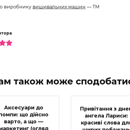
ємо виробнику
вишивальних машин
— ТМ
втора
ам також може сподобати
Аксесуари до
Привітання з дне
помпи: що дійсно
ангела Лариси:
варто, а що —
красиві слова дл
маркетинг (огляд
щирих побажан