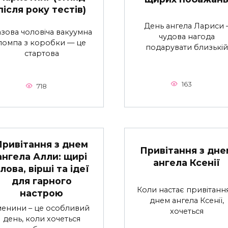
після року тестів)
День ангела Лариси 
зова чоловіча вакуумна
чудова нагода
помпа з коробки — це
подарувати близькій
стартова
163
718
Привітання з днем
Привітання з дне
ангела Алли: щирі
ангела Ксенії
лова, вірші та ідеї
для гарного
Коли настає привітання
настрою
днем ангела Ксенії,
менини – це особливий
хочеться
день, коли хочеться