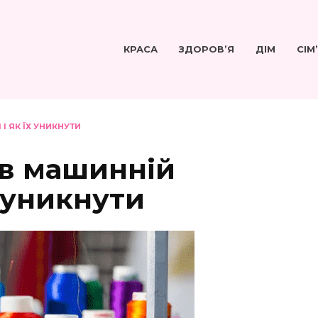
КРАСА
ЗДОРОВ’Я
ДІМ
СІМ
І ЯК ЇХ УНИКНУТИ
 в машинній
х уникнути