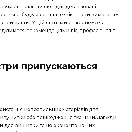
яючи створювати складні, деталізовані
те, як і будь-яка інша техніка, вони вимагають
ористання. У цій статті ми розглянемо часті
ділимося рекомендаціями від професіоналів,
стри припускаються
истання неправильних матеріалів для
иву нитки або пошкодження тканини. Завжди
ни для вишивки та не економте на них.