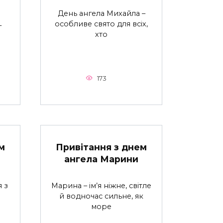
День ангела Михайла –
особливе свято для всіх,
–
хто
173
м
Привітання з днем
ангела Марини
 з
Марина – ім’я ніжне, світле
й водночас сильне, як
море