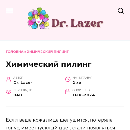
Перейти
до
вмісту
ГОЛОВНА
»
ХИМИЧЕСКИЙ ПИЛИНГ
Химический пилинг
АВТОР
НА ЧИТАННЯ
Dr. Lazer
2 хв
ПЕРЕГЛЯДІВ
ОНОВЛЕНО
840
11.06.2024
Если ваша кожа лица шелушится, потеряла
тонус, имеет тусклый цвет, стали появляться