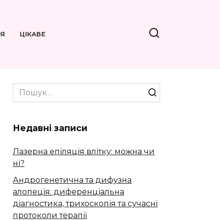
’Я
ЦІКАВЕ
Search
for:
Недавні записи
Лазерна епіляція влітку: можна чи
ні?
Андрогенетична та дифузна
алопеція: диференціальна
діагностика, трихоскопія та сучасні
протоколи терапії