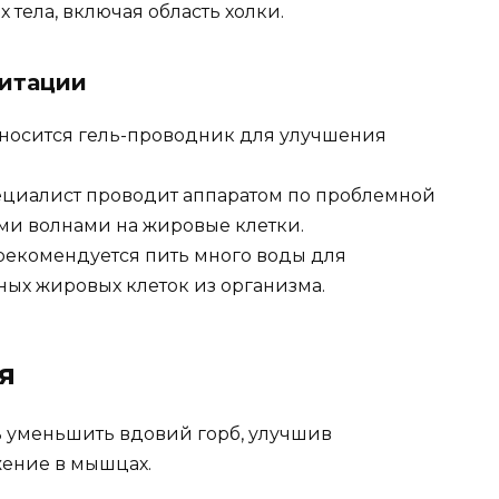
 тела, включая область холки.
витации
аносится гель-проводник для улучшения
циалист проводит аппаратом по проблемной
ыми волнами на жировые клетки.
екомендуется пить много воды для
ых жировых клеток из организма.
я
ь уменьшить вдовий горб, улучшив
ение в мышцах.