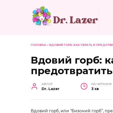
Перейти
до
вмісту
ГОЛОВНА
»
ВДОВИЙ ГОРБ: КАК УБРАТЬ И ПРЕДОТ
Вдовий горб: к
предотвратить
АВТОР
НА ЧИТАННЯ
Dr. Lazer
3 хв
Вдовий горб, или “бизоний горб”, п