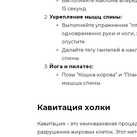
Выполняйте наклоны вперед
15 секунд.
Укрепление мышц спины:
Выполняйте упражнение “пл
одновременно руки и ноги, 
опустите.
Делайте тягу гантелей в на
спины.
Йога и пилатес:
Позы “Кошка-корова” и “Пла
мышцы спины.
Кавитация холки
Кавитация – это неинвазивная проце
разрушения жировых клеток. Этот ме