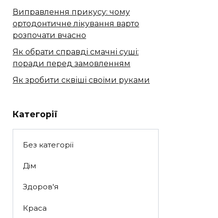
Виправлення прикусу: чому
ортодонтичне лікування варто
розпочати вчасно
Як обрати справді смачні суші:
поради перед замовленням
Як зробити сквіші своїми руками
Категорії
Без категорії
Дім
Здоров'я
Краса