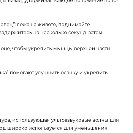
 и назад, удерживая каждое положение по 10-
овец”: лежа на животе, поднимайте
задержитесь на несколько секунд, затем
клоне, чтобы укрепить мышцы верхней части
нка” помогают улучшить осанку и укрепить
дура, использующая ультразвуковые волны для
тод широко используется для уменьшения