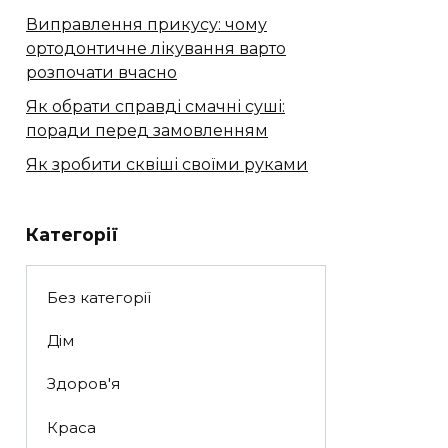
Виправлення прикусу: чому
ортодонтичне лікування варто
розпочати вчасно
Як обрати справді смачні суші:
поради перед замовленням
Як зробити сквіші своїми руками
Категорії
Без категорії
Дім
Здоров'я
Краса