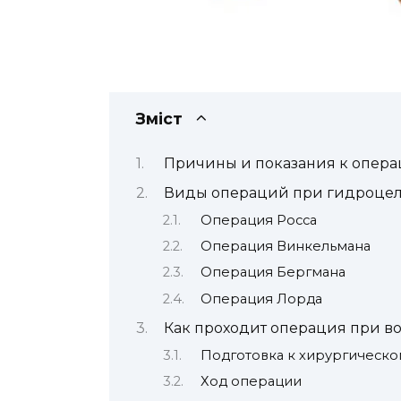
Зміст
Причины и показания к опер
Виды операций при гидроце
Операция Росса
Операция Винкельмана
Операция Бергмана
Операция Лорда
Как проходит операция при в
Подготовка к хирургическо
Ход операции