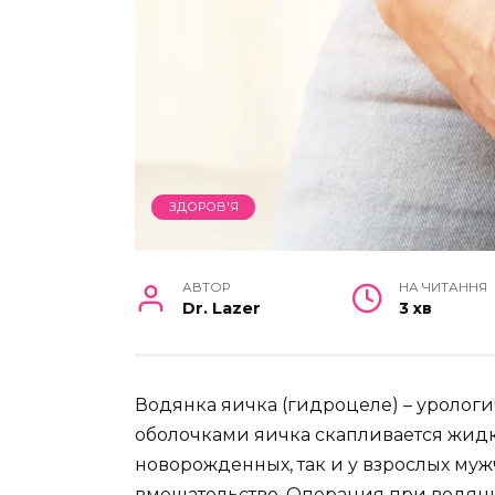
ЗДОРОВ'Я
АВТОР
НА ЧИТАННЯ
Dr. Lazer
3 хв
Водянка яичка (гидроцеле) – урологи
оболочками яичка скапливается жидко
новорожденных, так и у взрослых му
вмешательство. Операция при водянк