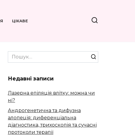
’Я
ЦІКАВЕ
Search
for:
Недавні записи
Лазерна епіляція влітку: можна чи
ні?
Андрогенетична та дифузна
алопеція: диференціальна
діагностика, трихоскопія та сучасні
протоколи терапії