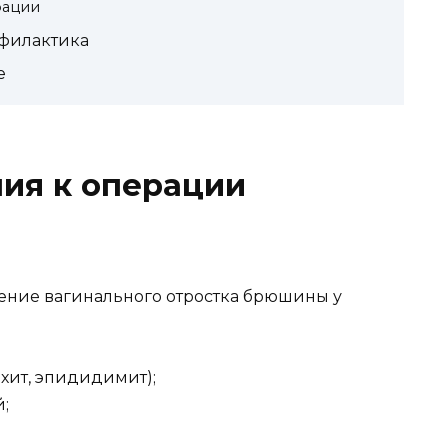
рации
филактика
е
ия к операции
ние вагинального отростка брюшины у
хит, эпидидимит);
;