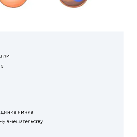
ации
ле
одянке яичка
му вмешательству