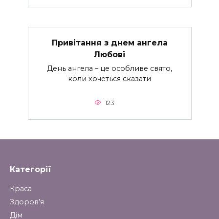
Привітання з днем ангела
Любові
День ангела – це особливе свято,
коли хочеться сказати
123
Категорії
Краса
Здоров’я
Дім