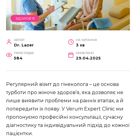
ЗДОРОВ'Я
АВТОР
НА ЧИТАННЯ
Dr. Lazer
3 хв
ПЕРЕГЛЯДІВ
ОНОВЛЕНО
584
29.04.2025
Регулярний візит до гінеколога – це основа
турботи про жіноче здоров’я, яка дозволяє не
лише виявити проблеми на ранніх етапах, а й
попередити їх появу. У Verum Expert Clinic ми
пропонуємо професійні консультації, сучасну
діагностику та індивідуальний підхід до кожної
пацієнтки.