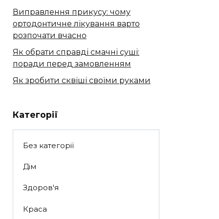
Виправлення прикусу: чому
ортодонтичне лікування варто
розпочати вчасно
Як обрати справді смачні суші:
поради перед замовленням
Як зробити сквіші своїми руками
Категорії
Без категорії
Дім
Здоров'я
Краса