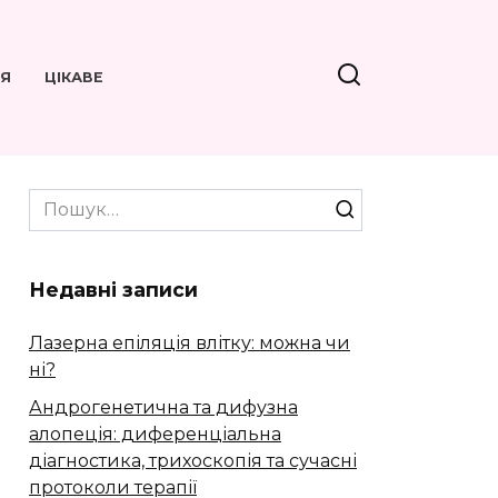
’Я
ЦІКАВЕ
Search
for:
Недавні записи
Лазерна епіляція влітку: можна чи
ні?
Андрогенетична та дифузна
алопеція: диференціальна
діагностика, трихоскопія та сучасні
протоколи терапії