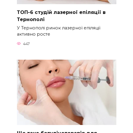
ТОП-6 студій лазерної епіляції в
Тернополі
У Тернополі ринок лазерної епіляції
активно росте
447