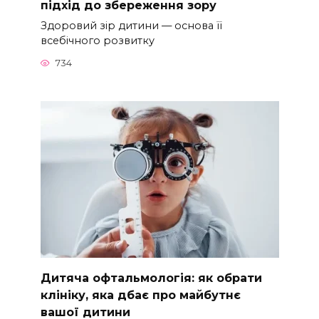
підхід до збереження зору
Здоровий зір дитини — основа її
всебічного розвитку
734
Дитяча офтальмологія: як обрати
клініку, яка дбає про майбутнє
вашої дитини