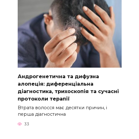
Андрогенетична та дифузна
алопеція: диференціальна
діагностика, трихоскопія та сучасні
протоколи терапії
Втрата волосся має десятки причин, і
перша діагностична
33