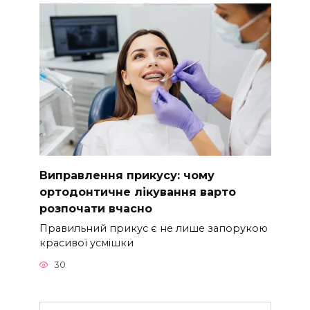
Виправлення прикусу: чому
ортодонтичне лікування варто
розпочати вчасно
Правильний прикус є не лише запорукою
красивої усмішки
30