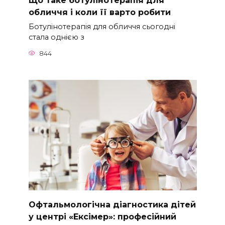
Що таке ботулінотерапія для
обличчя і коли її варто робити
Ботулінотерапія для обличчя сьогодні
стала однією з
844
Офтальмологічна діагностика дітей
у центрі «Ексімер»: професійний