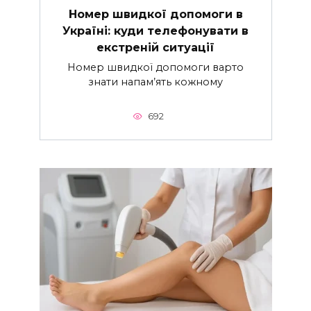
Номер швидкої допомоги в
Україні: куди телефонувати в
екстреній ситуації
Номер швидкої допомоги варто
знати напам’ять кожному
692