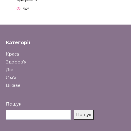
545
Категорії
Краса
Здоров’я
Дім
Сім’я
Цікаве
Пошук
Пошук