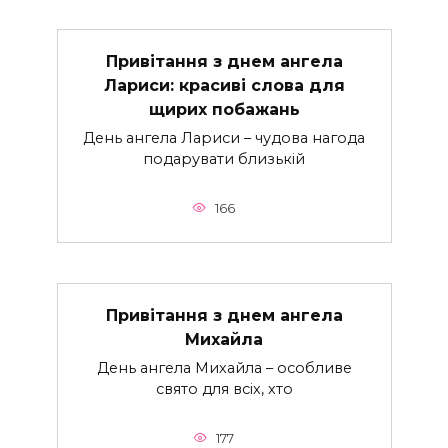
Привітання з днем ангела
Лариси: красиві слова для
щирих побажань
День ангела Лариси – чудова нагода
подарувати близькій
166
Привітання з днем ангела
Михайла
День ангела Михайла – особливе
свято для всіх, хто
177