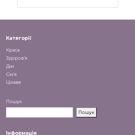
Категорії
Краса
Здоров’я
Дім
Сім’я
Цікаве
Пошук
Пошук
Інформація