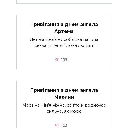
Привітання з днем ангела
Артема
День ангела – особлива нагода
сказати теплі слова людині
156
Привітання з днем ангела
Марини
Марина – ім’я ніжне, світле й водночас
сильне, як море
163