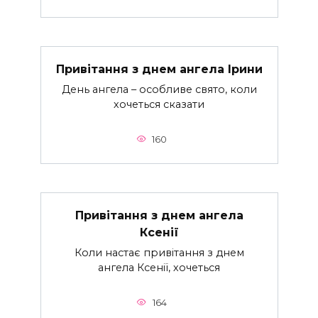
Привітання з днем ангела Ірини
День ангела – особливе свято, коли
хочеться сказати
160
Привітання з днем ангела
Ксенії
Коли настає привітання з днем
ангела Ксенії, хочеться
164