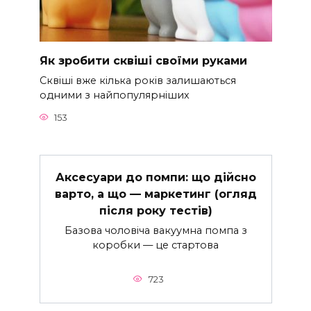
Як зробити сквіші своїми руками
Сквіші вже кілька років залишаються
одними з найпопулярніших
153
Аксесуари до помпи: що дійсно
варто, а що — маркетинг (огляд
після року тестів)
Базова чоловіча вакуумна помпа з
коробки — це стартова
723