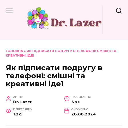
Перейти
до
вмісту
ГОЛОВНА
»
ЯК ПІДПИСАТИ ПОДРУГУ В ТЕЛЕФОНІ: СМІШНІ ТА
КРЕАТИВНІ ІДЕЇ
Як підписати подругу в
телефоні: смішні та
креативні ідеї
АВТОР
НА ЧИТАННЯ
Dr. Lazer
3 хв
ПЕРЕГЛЯДІВ
ОНОВЛЕНО
1.2к.
28.08.2024