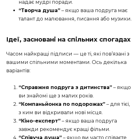
надає мудрі поради.
“Творча душа”
– якщо ваша подруга має
талант до малювання, писання або музики.
Ідеї, засновані на спільних спогадах
Часом найкращі підписи — це ті, які пов’язані з
вашими спільними моментами. Ось декілька
варіантів:
“Справжня подруга з дитинства”
– якщо
ви знайомі ще з малих років.
“Компаньйонка по подорожах”
– для тієї,
з ким ви відкривали нові місця.
“Кіно-експерт”
– якщо ваша подруга
завжди рекомендує кращі фільми.
“Співуча душа”
– якщо ви часто співаєте