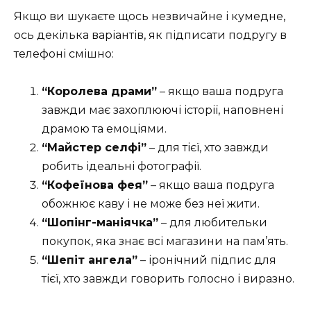
Якщо ви шукаєте щось незвичайне і кумедне,
ось декілька варіантів, як підписати подругу в
телефоні смішно:
“Королева драми”
– якщо ваша подруга
завжди має захоплюючі історії, наповнені
драмою та емоціями.
“Майстер селфі”
– для тієї, хто завжди
робить ідеальні фотографії.
“Кофеїнова фея”
– якщо ваша подруга
обожнює каву і не може без неї жити.
“Шопінг-маніячка”
– для любительки
покупок, яка знає всі магазини на пам’ять.
“Шепіт ангела”
– іронічний підпис для
тієї, хто завжди говорить голосно і виразно.