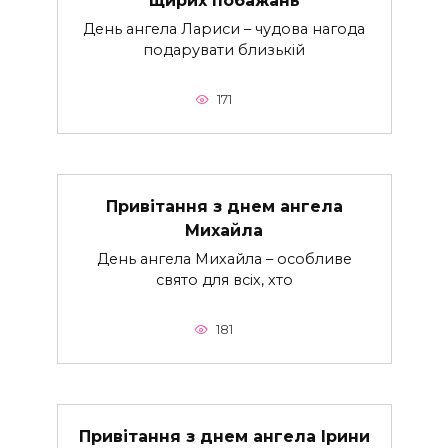
щирих побажань
День ангела Лариси – чудова нагода
подарувати близькій
171
Привітання з днем ангела
Михайла
День ангела Михайла – особливе
свято для всіх, хто
181
Привітання з днем ангела Ірини