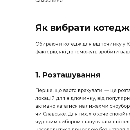
самостійно.
Як вибрати котедж
Обираючи котедж для відпочинку у Кар
факторів, які допоможуть зробити ва
1. Розташування
Перше, що варто врахувати, — це роз
локацій для відпочинку, від популярн
активно кататися на лижах чи сноубор
чи Славське. Для тих, хто хоче спокі
чудовим вибором стануть затишні селищ
насолодитися природою без натовпів 