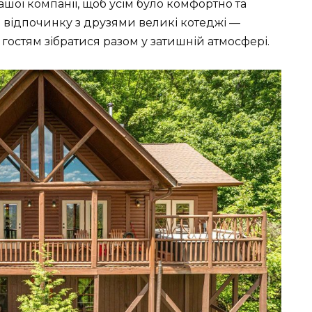
ашої компанії, щоб усім було комфортно та
о відпочинку з друзями великі котеджі —
гостям зібратися разом у затишній атмосфері.