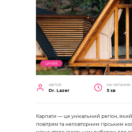
ЦІКАВЕ
АВТОР
НА ЧИТАННЯ
Dr. Lazer
5 хв
Карпати — це унікальний регіон, як
повітрям та неповторним гірським кол