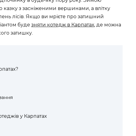
ідпочинку в будь-яку пору року. Зимою
казку з засніженими вершинами, а влітку
лень лісів. Якщо ви мрієте про затишний
ріантом буде
зняти котедж в Карпатах
, де можна
кого затишку.
рпатах?
ивання
теджів у Карпатах