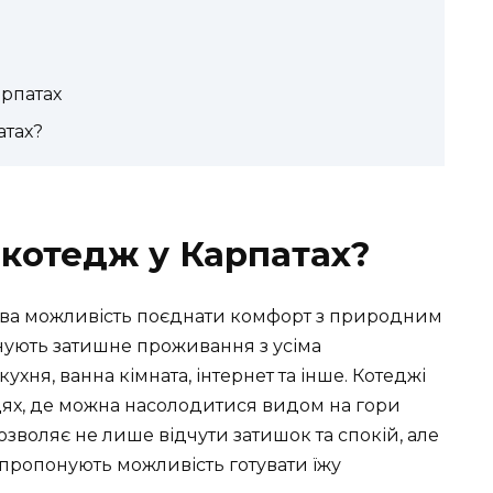
рпатах
атах?
 котедж у Карпатах?
ова можливість поєднати комфорт з природним
нують затишне проживання з усіма
хня, ванна кімната, інтернет та інше. Котеджі
цях, де можна насолодитися видом на гори
озволяє не лише відчути затишок та спокій, але
 пропонують можливість готувати їжу