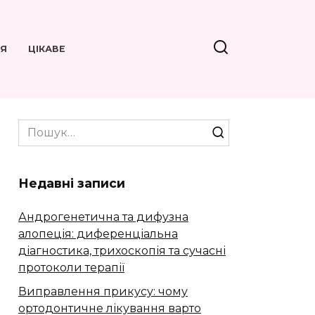
’Я
ЦІКАВЕ
Search
for:
Недавні записи
Андрогенетична та дифузна
алопеція: диференціальна
діагностика, трихоскопія та сучасні
протоколи терапії
Виправлення прикусу: чому
ортодонтичне лікування варто