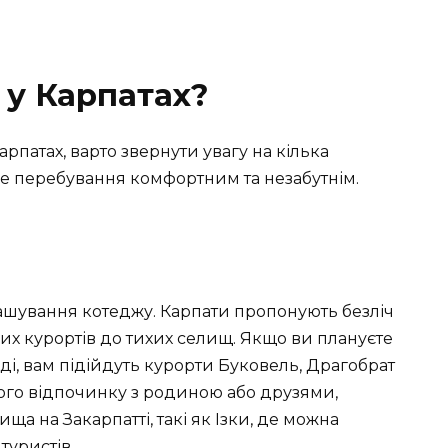
 у Карпатах?
патах, варто звернути увагу на кілька
ше перебування комфортним та незабутнім.
ташування котеджу. Карпати пропонують безліч
их курортів до тихих селищ. Якщо ви плануєте
ді, вам підійдуть курорти Буковель, Драгобрат
йного відпочинку з родиною або друзями,
а на Закарпатті, такі як Ізки, де можна
туристів.