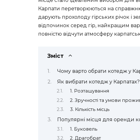
місце стало ідеальним вибором для в
Карпати перетворюються на справжню 
дарують прохолоду гірських річок і зе
відпочинок серед гір, найкращим ва
повністю відчути атмосферу карпатсь
Зміст
Чому варто обрати котедж у Ка
Як вибрати котедж у Карпатах?
1. Розташування
2. Зручності та умови прож
3. Кількість місць
Популярні місця для оренди ко
1. Буковель
2. Драгобрат