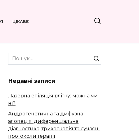
’Я
ЦІКАВЕ
Search
for:
Недавні записи
Лазерна епіляція влітку: можна чи
ні?
Андрогенетична та дифузна
алопеція: диференціальна
діагностика, трихоскопія та сучасні
протоколи терапії