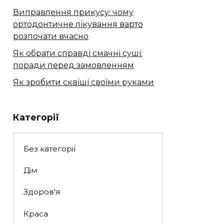
Виправлення прикусу: чому
ортодонтичне лікування варто
розпочати вчасно
Як обрати справді смачні суші:
поради перед замовленням
Як зробити сквіші своїми руками
Категорії
Без категорії
Дім
Здоров'я
Краса